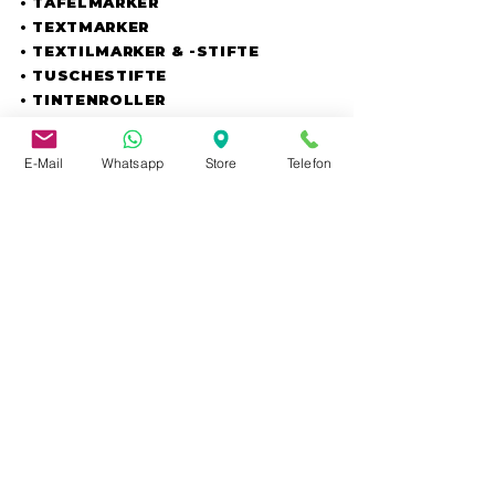
• TAFELMARKER
• TEXTMARKER
• TEXTILMARKER & -STIFTE
• TUSCHESTIFTE
• TINTENROLLER
• GLAS- &
PORZELLANMALSTIFTE
E-Mail
Whatsapp
Store
Telefon
• WACHSMALKREIDE
• WACHSSTIFTE
• WACHSLINER
• ZEICHENKOHLE & -TUSCHE