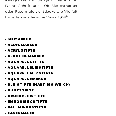
Kalligrafiestifte bringen Eleganz in
Deine Schriftkunst. Ob Sketchmarker
oder Fasermaler, entdecke die Vielfalt
für jede künstlerische Vision! 🖋️🌈✨
UNSER SORTIMENT
• 3D MARKER
• ACRYLMARKER
• ACRYLSTIFTE
• ALKOHOLMARKER
• AQUARELLSTIFTE
• AQUARELLBLEISTIFTE
• AQUARELLFILZSTIFTE
• AQUARELLMARKER
• BLEISTIFTE (HART BIS WEICH)
• BUNTSTIFTE
• DRUCKBLEISTIFTE
• EMBOSSINGSTIFTE
• FALLMINENSTIFTE
• FASERMALER