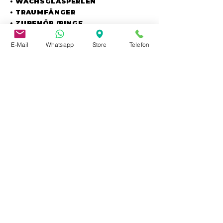
• WACHSGLASPERLEN
• TRAUMFÄNGER
• ZUBEHÖR (RINGE,
VERSCHLÜSSE,
E-Mail
Whatsapp
Store
Telefon
BÄNDER/KORDELN, WERKZEUG)