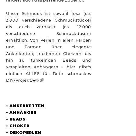
findest auch das passende Zubehör.
Unser Schmuck ist sowohl lose (ca.
3.000 verschiedene Schmuckstücke)
als auch verpackt (ca. 12.000
verschiedene Schmuckdosen)
erhältlich. Von Perlen in allen Farben
und Formen über elegante
Ankerketten, modernen Chokern bis
hin zu funkelnden Beads und
verspielten Anhängern - hier gibt's
einfach ALLES für Dein schmuckes
DIY-Projekt.💎✨🌈
UNSER SORTIMENT
• ANKERKETTEN
• ANHÄNGER
• BEADS
• CHOKER
• DEKOPERLEN