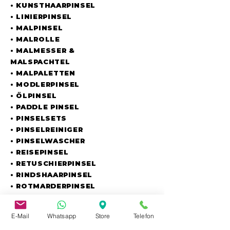
• KUNSTHAARPINSEL
• LINIERPINSEL
• MALPINSEL
• MALROLLE
• MALMESSER &
MALSPACHTEL
• MALPALETTEN
• MODLERPINSEL
• ÖLPINSEL
• PADDLE PINSEL
• PINSELSETS
• PINSELREINIGER
• PINSELWASCHER
• REISEPINSEL
• RETUSCHIERPINSEL
• RINDSHAARPINSEL
• ROTMARDERPINSEL
• SCHABLONIERPINSEL
• SCHAUMPINSEL
E-Mail
Whatsapp
Store
Telefon
• SCHLEPPERPINSEL