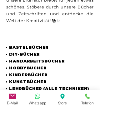
unsere Literatur bietet für jeden etwas
schönes. Stöbere durch unsere Bücher
und Zeitschriften und entdecke die
Welt der Kreativität! 📚✨
UNSER SORTIMENT
• BASTELBÜCHER
• DIY-BÜCHER
• HANDARBEITSBÜCHER
• HOBBYBÜCHER
• KINDERBÜCHER
• KUNSTBÜCHER
• LEHRBÜCHER (ALLE TECHNIKEN)
• TÖPFERBÜCHER
• WEIHNACHTSBÜCHER
E-Mail
Whatsapp
Store
Telefon
• ZEITSCHRIFTEN