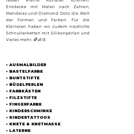
lassen kleine Künstler strahlen.
Entdecke mit Malen nach Zahlen,
Mandalas und Diamond Dotz die Welt
der Formen und Farben. Für die
Kleinsten haben wir zudem niedliche
Schnullerketten mit Silikonperlen und
Vieles mehr. 🌈👶🎨
UNSER SORTIMENT
• AUSMALBILDER
• BASTELFARBE
• BUNTSTIFTE
• BÜGELPERLEN
• FARBKÄSTEN
• FILZSTIFTE
• FINGERFARBE
• KINDERSCHMINKE
• KINDERTATTOOS
• KNETE & KNETMASSE
• LATERNE