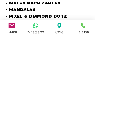
• MALEN NACH ZAHLEN
• MANDALAS
• PIXEL & DIAMOND DOTZ
• SCHNULLERKETTEN & ZUBEH.
• SILIKONPERLEN
E-Mail
Whatsapp
Store
Telefon
• STICKER
• STOFFMALFARBE
• STRAßENKREIDE
• WACHSMALSTIFTE / -BLÖCKE
• WINDOWCOLOUR
Impressum
|
Datenschutz |
AGB
040 653 900 33